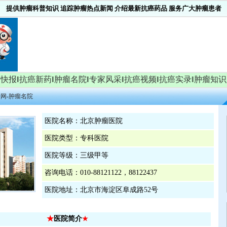
提供肿瘤科普知识 追踪肿瘤热点新闻 介绍最新抗癌药品 服务广大肿瘤患者
瘤快报
‖
抗癌新药
‖
肿瘤名院
‖
专家风采
‖
抗癌视频
‖
抗癌实录
‖
肿瘤知识
普网
-
肿瘤名院
医院名称：北京肿瘤医院
医院类型：专科医院
医院等级：三级甲等
咨询电话：010-88121122，88122437
医院地址：北京市海淀区阜成路52号
★
医院简介
★