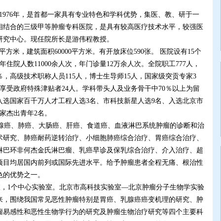
976年，是首都一家具有专业特色和学科优势，集医、教、研于一
相结合的三级甲等肿瘤专科医院，是具有较高医疗技术水平，较强医
研究中心。现任院所长是游伟程教授。
8平方米，建筑面积60000平方米。有开放床位590张。 医院设有15个
住院人数11000余人次，年门诊量12万余人次。全院职工777人，
％，高级技术职称人员115人，博士生导师15人，国家级突贡专家3
享受政府特殊津贴者24人。学科带头人及业务骨干中70％以上为留
入选国家百千万人才工程人选3名、市科技新星人选9名、入选北京市
家杰出青年2名。
癌、肺癌、大肠癌、肝癌、食道癌、血液淋巴系统肿瘤的诊断和治
术研究、肺癌耐药逆转治疗、小细胞肺癌综合治疗、胃癌综合治疗、
淋巴环非何杰金氏淋巴瘤、乳癌早诊及保乳综合治疗、介入治疗、超
项目均居国内前列或国际先进水平。给予肿瘤患者全程无痛、根治性
色的优势之一。
，1个中心实验室。北京市高科技实验室—北京肿瘤分子生物学实验
来，围绕我国常见恶性肿瘤特别是胃癌、乳腺癌癌变机理的研究、肿
瘤易感性和恶性生物学行为的研究及肿瘤生物治疗研究等四个主要科